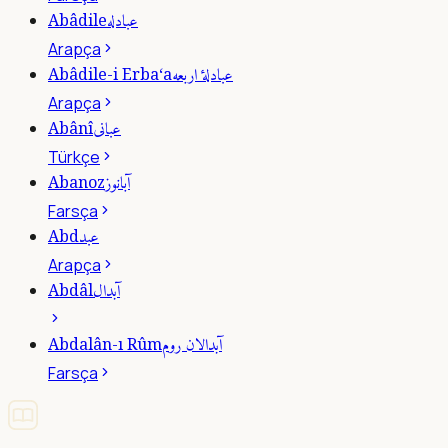
عبادله
Abâdile
Arapça
عبادلۀ اربعه
Abâdile-i Erba‘a
Arapça
عبانى
Abânî
Türkçe
آبانوز
Abanoz
Farsça
عبد
Abd
Arapça
آبدال
Abdâl
آبدالان روم
Abdalân-ı Rûm
Farsça