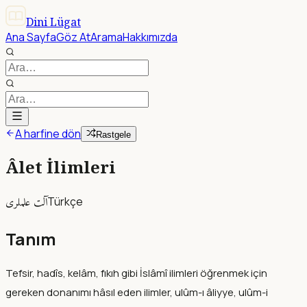
Dini Lügat
Ana Sayfa
Göz At
Arama
Hakkımızda
A harfine dön
Rastgele
Âlet İlimleri
آلت علملرى
Türkçe
Tanım
Tefsir, hadîs, kelâm, fıkıh gibi İslâmî ilimleri öğrenmek için
gereken donanımı hâsıl eden ilimler, ulûm-ı âliyye, ulûm-i