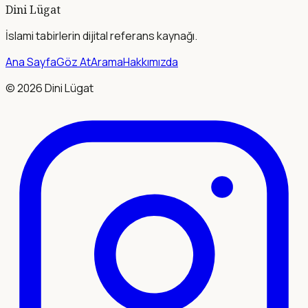
Dini Lügat
İslami tabirlerin dijital referans kaynağı.
Ana Sayfa
Göz At
Arama
Hakkımızda
©
2026
Dini Lügat