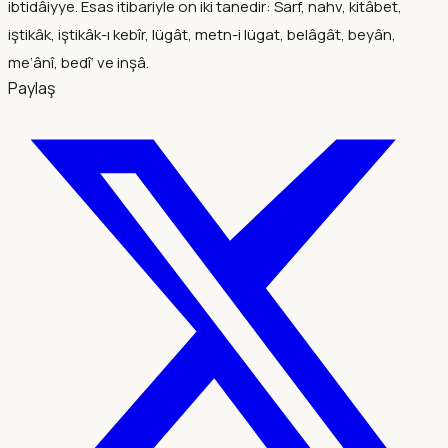
ibtidâiyye. Esas itibariyle on iki tanedir: Sarf, nahv, kitâbet,
iştikâk, iştikâk-ı kebîr, lügât, metn-i lügat, belâgât, beyân,
me‘ânî, bedî‘ ve inşâ.
Paylaş