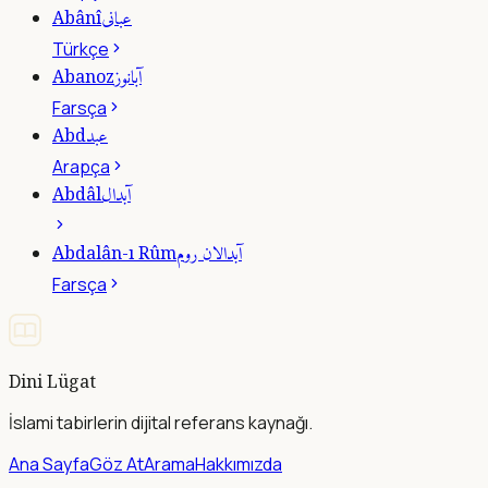
عبانى
Abânî
Türkçe
آبانوز
Abanoz
Farsça
عبد
Abd
Arapça
آبدال
Abdâl
آبدالان روم
Abdalân-ı Rûm
Farsça
Dini Lügat
İslami tabirlerin dijital referans kaynağı.
Ana Sayfa
Göz At
Arama
Hakkımızda