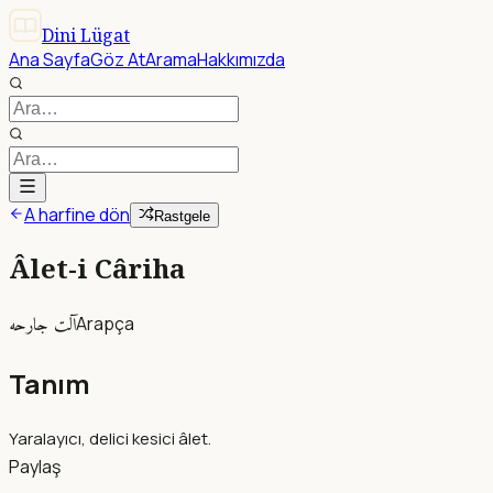
Dini Lügat
Ana Sayfa
Göz At
Arama
Hakkımızda
A harfine dön
Rastgele
Âlet-i Câriha
آلت جارحه
Arapça
Tanım
Yaralayıcı, delici kesici âlet.
Paylaş