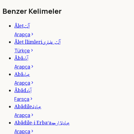
Benzer Kelimeler
آلت
Âlet
Arapça
آلت علملرى
Âlet İlimleri
Türkçe
آباء
Âbâ
Arapça
عباء
Abâ
Arapça
آباد
Âbâd
Farsça
عبادله
Abâdile
Arapça
عبادلۀ اربعه
Abâdile-i Erba‘a
Arapça