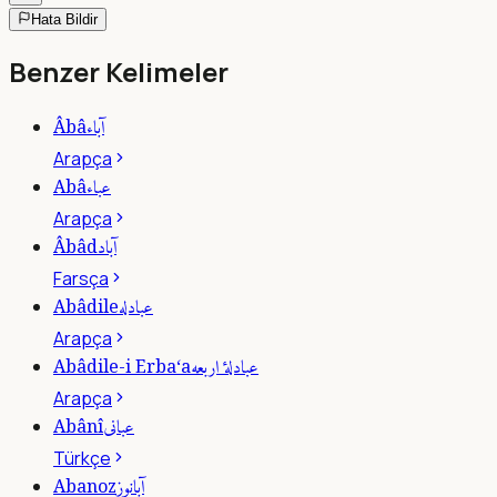
Hata Bildir
Benzer Kelimeler
آباء
Âbâ
Arapça
عباء
Abâ
Arapça
آباد
Âbâd
Farsça
عبادله
Abâdile
Arapça
عبادلۀ اربعه
Abâdile-i Erba‘a
Arapça
عبانى
Abânî
Türkçe
آبانوز
Abanoz