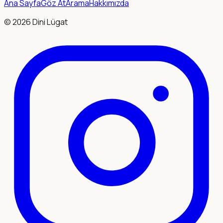
Ana Sayfa
Göz At
Arama
Hakkımızda
©
2026
Dini Lügat