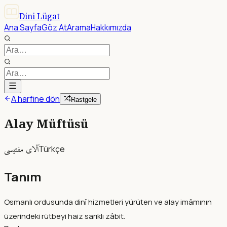
Dini Lügat
Ana Sayfa
Göz At
Arama
Hakkımızda
A harfine dön
Rastgele
Alay Müftüsü
آلاى مفتيسى
Türkçe
Tanım
Osmanlı ordusunda dinî hizmetleri yürüten ve alay imâmının
üzerindeki rütbeyi haiz sarıklı zâbit.