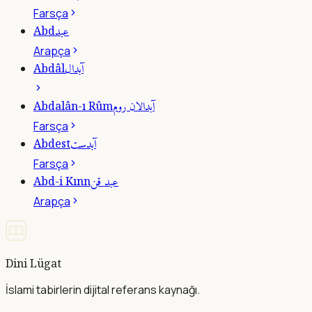
Farsça
عبد
Abd
Arapça
آبدال
Abdâl
آبدالان روم
Abdalân-ı Rûm
Farsça
آبدست
Abdest
Farsça
عبد قن
Abd-i Kınn
Arapça
Dini Lügat
İslami tabirlerin dijital referans kaynağı.