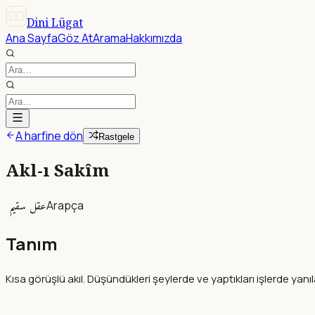
Dini Lügat
Ana Sayfa
Göz At
Arama
Hakkımızda
A harfine dön
Rastgele
Akl-ı Sakîm
عقل سقيم
Arapça
Tanım
Kısa görüşlü akıl. Düşündükleri şeylerde ve yaptıkları işlerde yan