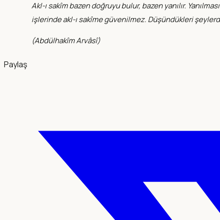
Akl-ı sakîm bazen doğruyu bulur, bazen yanılır. Yanılmas
işlerinde akl-ı sakîme güvenilmez. Düşündükleri şeylerde 
(
Abdülhakîm Arvâsî
)
Paylaş