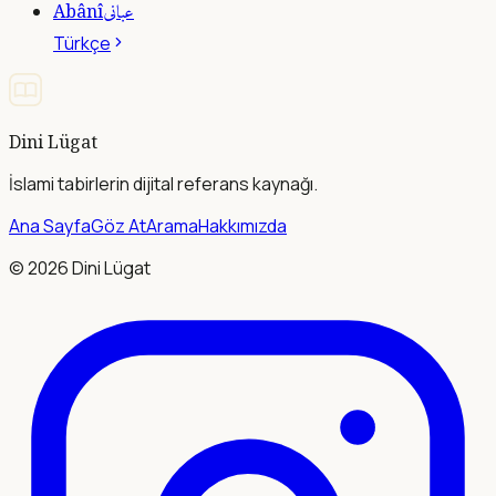
عبانى
Abânî
Türkçe
Dini Lügat
İslami tabirlerin dijital referans kaynağı.
Ana Sayfa
Göz At
Arama
Hakkımızda
©
2026
Dini Lügat