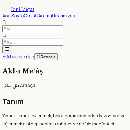
Dini Lügat
Ana Sayfa
Göz At
Arama
Hakkımızda
A harfine dön
Rastgele
Akl-ı Me‘âş
عقل معاش
Arapça
Tanım
Yemek, içmek, evlenmek, helâl, haram demeden kazanmak ve
eğlenmek gibi hep bedenin rahatını ve nefsin menfaatini