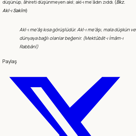
düşünüp, âhireti düşünmeyen akıl; akl-ı me‘âdın zıddı. (
Bkz.
Akl-ı Sakîm
)
Akl-ı me‘âş kısa görüşlüdür. Akl-ı me‘âşı, mala düşkün ve
dünyaya bağlı olanlar beğenir. (
Mektûbât-ı İmâm-ı
Rabbânî
)
Paylaş