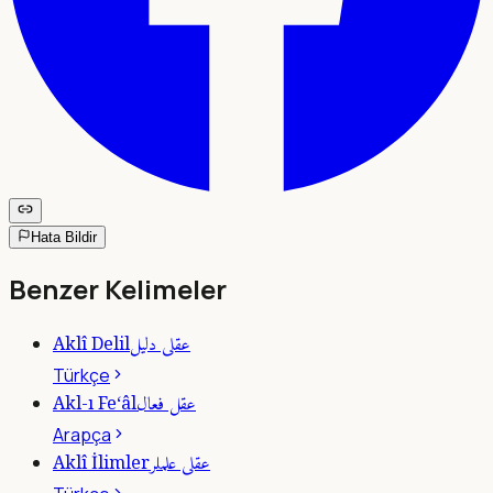
Hata Bildir
Benzer Kelimeler
عقلى دليل
Aklî Delil
Türkçe
عقل فعال
Akl-ı Fe‘âl
Arapça
عقلى علملر
Aklî İlimler