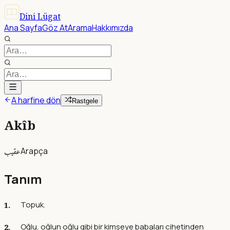
Dini Lügat
Ana Sayfa
Göz At
Arama
Hakkımızda
A harfine dön
Rastgele
Akîb
عقيب
Arapça
Tanım
Topuk.
Oğlu, oğlun oğlu gibi bir kimseye babaları cihetinden