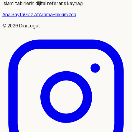
İslami tabirlerin dijital referans kaynağı.
Ana Sayfa
Göz At
Arama
Hakkımızda
©
2026
Dini Lügat