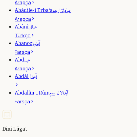
Arapça
عبادلۀ اربعه
Abâdile-i Erba‘a
Arapça
عبانى
Abânî
Türkçe
آبانوز
Abanoz
Farsça
عبد
Abd
Arapça
آبدال
Abdâl
آبدالان روم
Abdalân-ı Rûm
Farsça
Dini Lügat