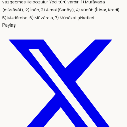
vazgeçmesi ile bozulur. Yedi türü vardır: 1) Mufâvada
(müsâvât), 2) İnân, 3) A‘mal (Sanâyı), 4) Vücûh (İtibar, Kredi),
5) Mudârebe, 6) Müzâre‘a, 7) Müsâkat şirketleri.
Paylaş