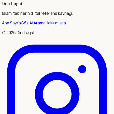
Dini Lügat
İslami tabirlerin dijital referans kaynağı.
Ana Sayfa
Göz At
Arama
Hakkımızda
©
2026
Dini Lügat