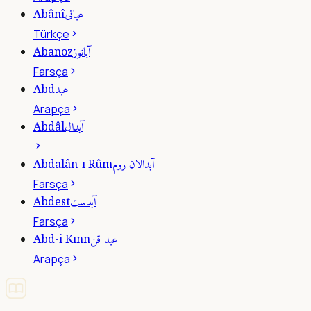
عبانى
Abânî
Türkçe
آبانوز
Abanoz
Farsça
عبد
Abd
Arapça
آبدال
Abdâl
آبدالان روم
Abdalân-ı Rûm
Farsça
آبدست
Abdest
Farsça
عبد قن
Abd-i Kınn
Arapça