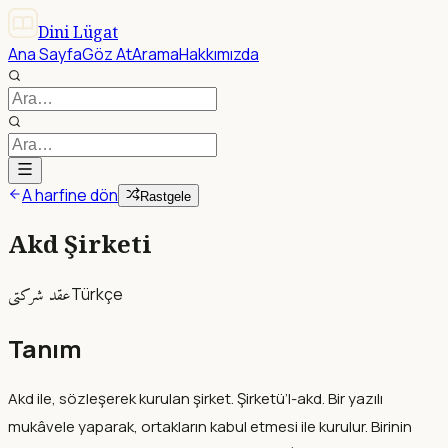
Dini Lügat
Ana Sayfa
Göz At
Arama
Hakkımızda
A harfine dön
Rastgele
Akd Şirketi
عقد شركتى
Türkçe
Tanım
Akd ile, sözleşerek kurulan şirket. Şirketü’l-akd. Bir yazılı
mukâvele yaparak, ortakların kabul etmesi ile kurulur. Birinin