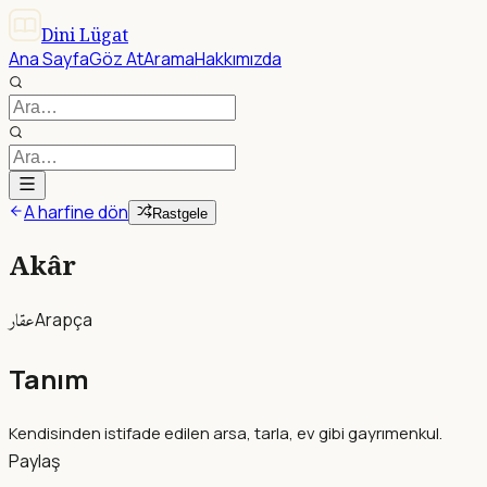
Dini Lügat
Ana Sayfa
Göz At
Arama
Hakkımızda
A harfine dön
Rastgele
Akâr
عقار
Arapça
Tanım
Kendisinden istifade edilen arsa, tarla, ev gibi gayrımenkul.
Paylaş