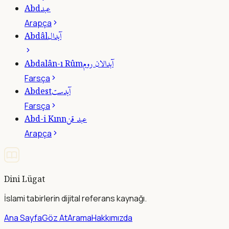
عبد
Abd
Arapça
آبدال
Abdâl
آبدالان روم
Abdalân-ı Rûm
Farsça
آبدست
Abdest
Farsça
عبد قن
Abd-i Kınn
Arapça
Dini Lügat
İslami tabirlerin dijital referans kaynağı.
Ana Sayfa
Göz At
Arama
Hakkımızda