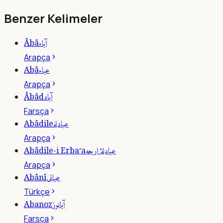
Benzer Kelimeler
آباء
Âbâ
Arapça
عباء
Abâ
Arapça
آباد
Âbâd
Farsça
عبادله
Abâdile
Arapça
عبادلۀ اربعه
Abâdile-i Erba‘a
Arapça
عبانى
Abânî
Türkçe
آبانوز
Abanoz
Farsça