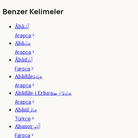
Benzer Kelimeler
آباء
Âbâ
Arapça
عباء
Abâ
Arapça
آباد
Âbâd
Farsça
عبادله
Abâdile
Arapça
عبادلۀ اربعه
Abâdile-i Erba‘a
Arapça
عبانى
Abânî
Türkçe
آبانوز
Abanoz
Farsça