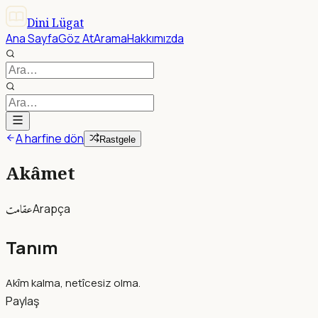
Dini Lügat
Ana Sayfa
Göz At
Arama
Hakkımızda
A harfine dön
Rastgele
Akâmet
عقامت
Arapça
Tanım
Akîm kalma, netîcesiz olma.
Paylaş