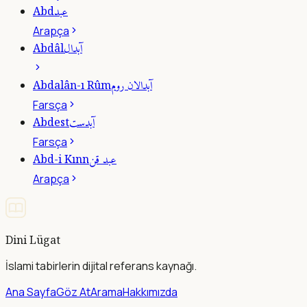
عبد
Abd
Arapça
آبدال
Abdâl
آبدالان روم
Abdalân-ı Rûm
Farsça
آبدست
Abdest
Farsça
عبد قن
Abd-i Kınn
Arapça
Dini Lügat
İslami tabirlerin dijital referans kaynağı.
Ana Sayfa
Göz At
Arama
Hakkımızda