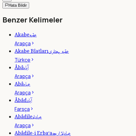
Hata Bildir
Benzer Kelimeler
عقبه
Akabe
Arapça
عقبه بيعتلرى
Akabe Bîatları
Türkçe
آباء
Âbâ
Arapça
عباء
Abâ
Arapça
آباد
Âbâd
Farsça
عبادله
Abâdile
Arapça
عبادلۀ اربعه
Abâdile-i Erba‘a