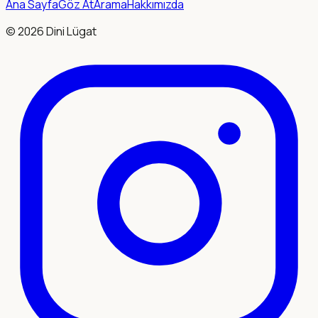
Ana Sayfa
Göz At
Arama
Hakkımızda
©
2026
Dini Lügat