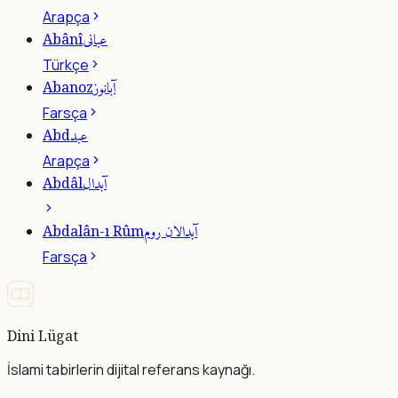
Arapça
عبانى
Abânî
Türkçe
آبانوز
Abanoz
Farsça
عبد
Abd
Arapça
آبدال
Abdâl
آبدالان روم
Abdalân-ı Rûm
Farsça
Dini Lügat
İslami tabirlerin dijital referans kaynağı.