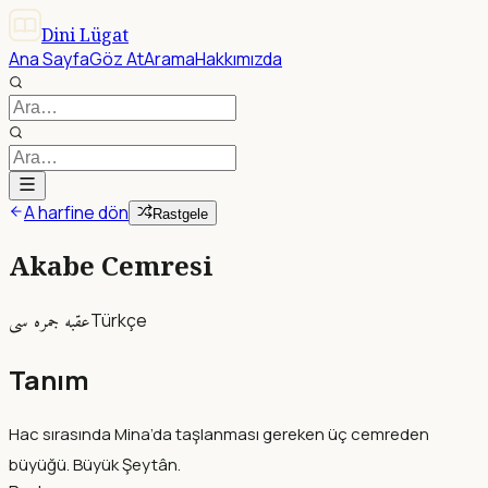
Dini Lügat
Ana Sayfa
Göz At
Arama
Hakkımızda
A harfine dön
Rastgele
Akabe Cemresi
عقبه جمره سى
Türkçe
Tanım
Hac sırasında Mina’da taşlanması gereken üç cemreden
büyüğü. Büyük Şeytân.