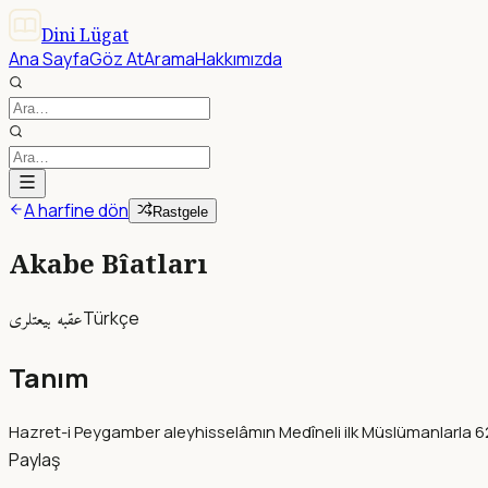
Dini Lügat
Ana Sayfa
Göz At
Arama
Hakkımızda
A harfine dön
Rastgele
Akabe Bîatları
عقبه بيعتلرى
Türkçe
Tanım
Hazret-i Peygamber aleyhisselâmın Medîneli ilk Müslümanlarla 621
Paylaş