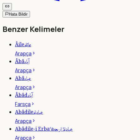
Hata Bildir
Benzer Kelimeler
عائله
Âile
Arapça
آباء
Âbâ
Arapça
عباء
Abâ
Arapça
آباد
Âbâd
Farsça
عبادله
Abâdile
Arapça
عبادلۀ اربعه
Abâdile-i Erba‘a
Arapça