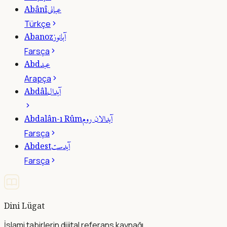
عبانى
Abânî
Türkçe
آبانوز
Abanoz
Farsça
عبد
Abd
Arapça
آبدال
Abdâl
آبدالان روم
Abdalân-ı Rûm
Farsça
آبدست
Abdest
Farsça
Dini Lügat
İslami tabirlerin dijital referans kaynağı.