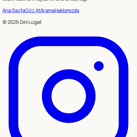
Ana Sayfa
Göz At
Arama
Hakkımızda
©
2026
Dini Lügat