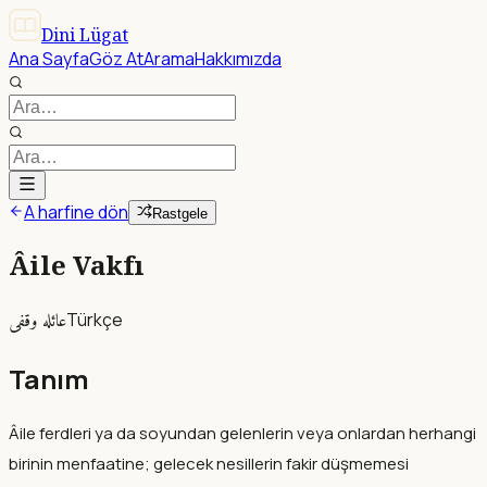
Dini Lügat
Ana Sayfa
Göz At
Arama
Hakkımızda
A harfine dön
Rastgele
Âile Vakfı
عائله وقفى
Türkçe
Tanım
Âile ferdleri ya da soyundan gelenlerin veya onlardan herhangi
birinin menfaatine; gelecek nesillerin fakir düşmemesi