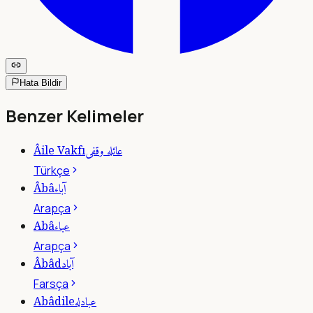
Hata Bildir
Benzer Kelimeler
عائله وقفى
Âile Vakfı
Türkçe
آباء
Âbâ
Arapça
عباء
Abâ
Arapça
آباد
Âbâd
Farsça
عبادله
Abâdile