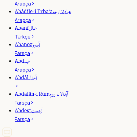
Arapça
عبادلۀ اربعه
Abâdile-i Erba‘a
Arapça
عبانى
Abânî
Türkçe
آبانوز
Abanoz
Farsça
عبد
Abd
Arapça
آبدال
Abdâl
آبدالان روم
Abdalân-ı Rûm
Farsça
آبدست
Abdest
Farsça