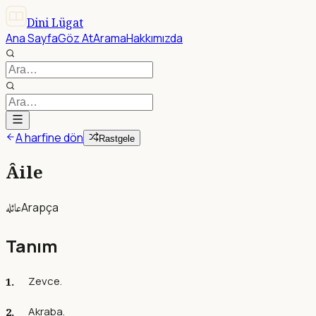
Dini Lügat
Ana Sayfa
Göz At
Arama
Hakkımızda
A harfine dön
Rastgele
Âile
عائله
Arapça
Tanım
Zevce.
Akraba.