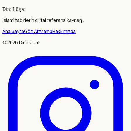
Dini Lügat
İslami tabirlerin dijital referans kaynağı.
Ana Sayfa
Göz At
Arama
Hakkımızda
©
2026
Dini Lügat