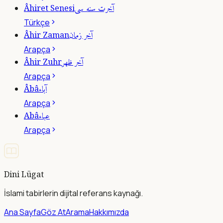
آخرت سنه سى
Âhiret Senesi
Türkçe
آخر زمان
Âhir Zaman
Arapça
آخر ظهر
Âhir Zuhr
Arapça
آباء
Âbâ
Arapça
عباء
Abâ
Arapça
Dini Lügat
İslami tabirlerin dijital referans kaynağı.
Ana Sayfa
Göz At
Arama
Hakkımızda