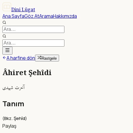
Dini Lügat
Ana Sayfa
Göz At
Arama
Hakkımızda
A harfine dön
Rastgele
Âhiret Şehîdi
آخرت شهيدى
Tanım
(
Bkz. Şehîd
)
Paylaş