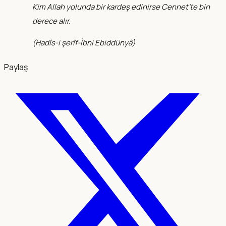
Kim Allah yolunda bir kardeş edinirse Cennet’te bin
derece alır.
(
Hadîs-i şerîf-İbni Ebiddünyâ
)
Paylaş