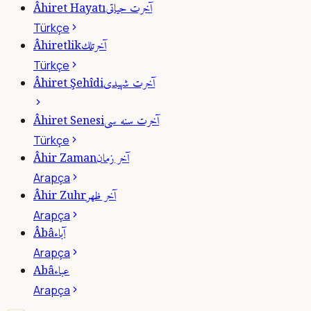
آخرت حياتى
Âhiret Hayatı
Türkçe
آخرتلك
Âhiretlik
Türkçe
آخرت شهيدى
Âhiret Şehîdi
آخرت سنه سى
Âhiret Senesi
Türkçe
آخر زمان
Âhir Zaman
Arapça
آخر ظهر
Âhir Zuhr
Arapça
آباء
Âbâ
Arapça
عباء
Abâ
Arapça