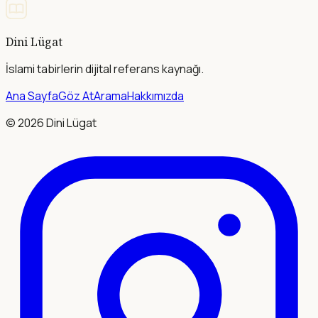
Dini Lügat
İslami tabirlerin dijital referans kaynağı.
Ana Sayfa
Göz At
Arama
Hakkımızda
©
2026
Dini Lügat