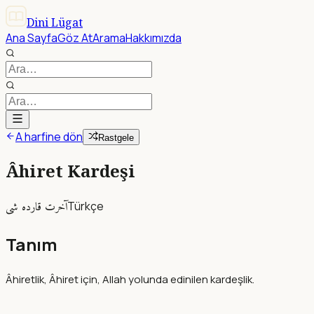
Dini Lügat
Ana Sayfa
Göz At
Arama
Hakkımızda
A harfine dön
Rastgele
Âhiret Kardeşi
آخرت قارده شى
Türkçe
Tanım
Âhiretlik, Âhiret için, Allah yolunda edinilen kardeşlik.