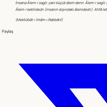
İnsana Âlem-i sagîr, yani küçük âlem denir. Âlem-i sagîr, 
Âlem-i kebîrdedir (insanın dışındaki âlemdedir). Ahfâ la
(
Mektûbât-ı İmâm-ı Rabbânî
)
Paylaş