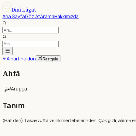
Dini Lügat
Ana Sayfa
Göz At
Arama
Hakkımızda
A harfine dön
Rastgele
Ahfâ
اخفى
Arapça
Tanım
(Hafi’den) Tasavvufta velîlik mertebelerinden. Çok gizli, âlem-i