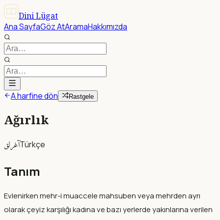
Dini Lügat
Ana Sayfa
Göz At
Arama
Hakkımızda
A harfine dön
Rastgele
Ağırlık
آغرلق
Türkçe
Tanım
Evlenirken mehr-i muaccele mahsuben veya mehrden ayrı
olarak çeyiz karşılığı kadına ve bazı yerlerde yakınlarına verilen