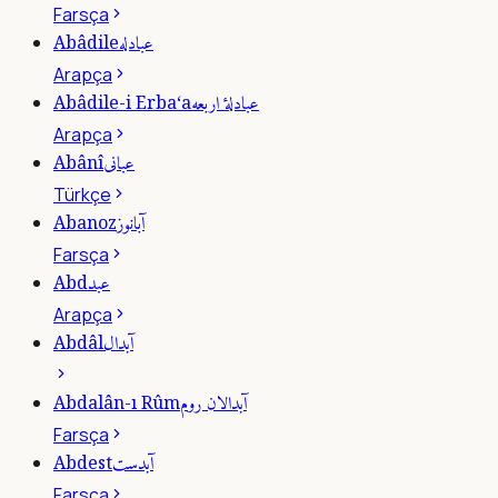
Farsça
عبادله
Abâdile
Arapça
عبادلۀ اربعه
Abâdile-i Erba‘a
Arapça
عبانى
Abânî
Türkçe
آبانوز
Abanoz
Farsça
عبد
Abd
Arapça
آبدال
Abdâl
آبدالان روم
Abdalân-ı Rûm
Farsça
آبدست
Abdest
Farsça