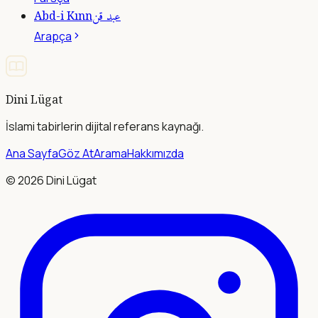
عبد قن
Abd-i Kınn
Arapça
Dini Lügat
İslami tabirlerin dijital referans kaynağı.
Ana Sayfa
Göz At
Arama
Hakkımızda
©
2026
Dini Lügat