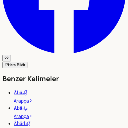
Hata Bildir
Benzer Kelimeler
آباء
Âbâ
Arapça
عباء
Abâ
Arapça
آباد
Âbâd