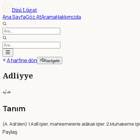
Dini Lügat
Ana Sayfa
Göz At
Arama
Hakkımızda
A harfine dön
Rastgele
Adliyye
عدليه
Tanım
(A. Adl’den) 1.Adlî işler, mahkemelerle alâkalı işler. 2.Muhakeme iş
Paylaş