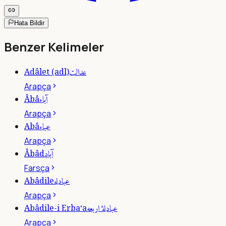
Hata Bildir
Benzer Kelimeler
عدالت
Adâlet (adl)
Arapça
آباء
Âbâ
Arapça
عباء
Abâ
Arapça
آباد
Âbâd
Farsça
عبادله
Abâdile
Arapça
عبادلۀ اربعه
Abâdile-i Erba‘a
Arapça