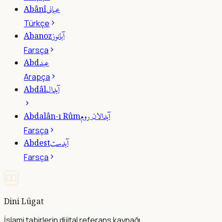
عبانى
Abânî
Türkçe
آبانوز
Abanoz
Farsça
عبد
Abd
Arapça
آبدال
Abdâl
آبدالان روم
Abdalân-ı Rûm
Farsça
آبدست
Abdest
Farsça
Dini Lügat
İslami tabirlerin dijital referans kaynağı.