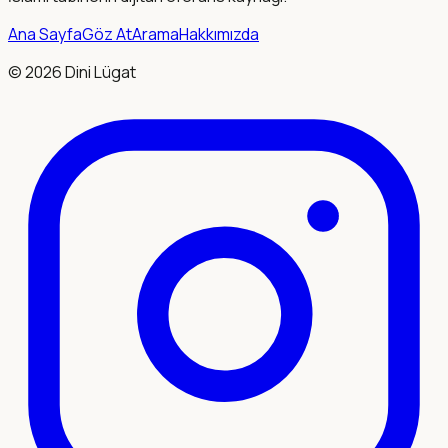
Ana Sayfa
Göz At
Arama
Hakkımızda
©
2026
Dini Lügat