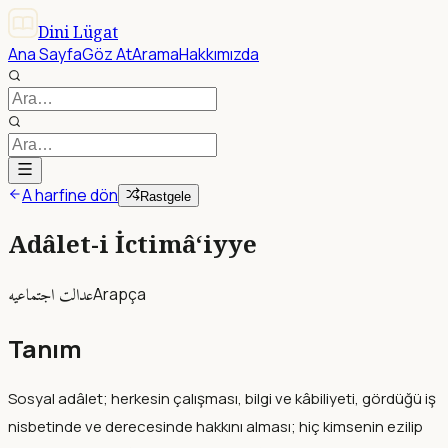
Dini Lügat
Ana Sayfa
Göz At
Arama
Hakkımızda
A harfine dön
Rastgele
Adâlet-i İctimâ‘iyye
عدالت اجتماعيه
Arapça
Tanım
Sosyal adâlet; herkesin çalışması, bilgi ve kâbiliyeti, gördüğü iş
nisbetinde ve derecesinde hakkını alması; hiç kimsenin ezilip