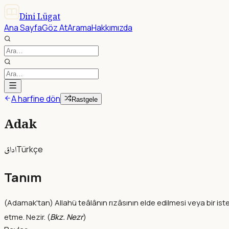
Dini Lügat
Ana Sayfa
Göz At
Arama
Hakkımızda
A harfine dön
Rastgele
Adak
اداق
Türkçe
Tanım
(Adamak'tan) Allahü teâlânın rızâsının elde edilmesi veya bir is
etme. Nezir. (
Bkz. Nezr
)