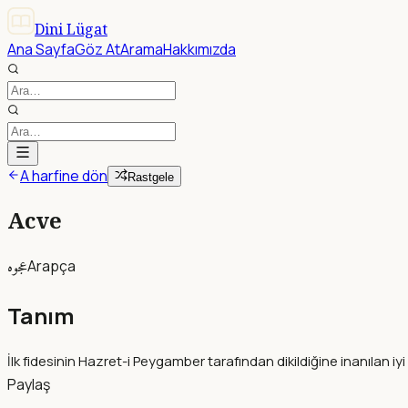
Dini Lügat
Ana Sayfa
Göz At
Arama
Hakkımızda
A harfine dön
Rastgele
Acve
عجوه
Arapça
Tanım
İlk fidesinin Hazret-i Peygamber tarafından dikildiğine inanılan iy
Paylaş