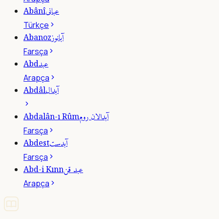
عبانى
Abânî
Türkçe
آبانوز
Abanoz
Farsça
عبد
Abd
Arapça
آبدال
Abdâl
آبدالان روم
Abdalân-ı Rûm
Farsça
آبدست
Abdest
Farsça
عبد قن
Abd-i Kınn
Arapça