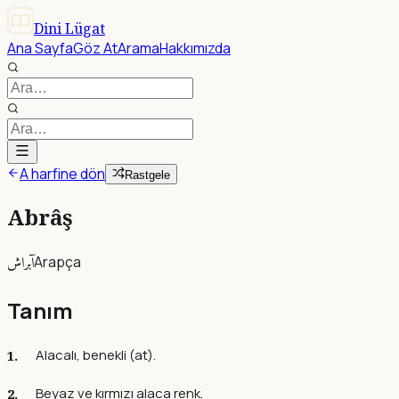
Dini Lügat
Ana Sayfa
Göz At
Arama
Hakkımızda
A harfine dön
Rastgele
Abrâş
آبراش
Arapça
Tanım
Alacalı, benekli (at).
Beyaz ve kırmızı alaca renk.