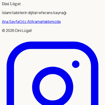
Dini Lügat
İslami tabirlerin dijital referans kaynağı.
Ana Sayfa
Göz At
Arama
Hakkımızda
©
2026
Dini Lügat