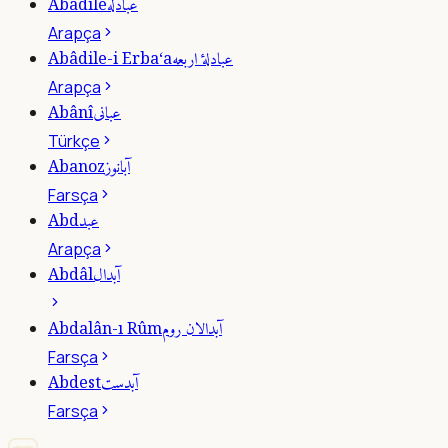
عبادله
Abâdile
Arapça
عبادلۀ اربعه
Abâdile-i Erba‘a
Arapça
عبانى
Abânî
Türkçe
آبانوز
Abanoz
Farsça
عبد
Abd
Arapça
آبدال
Abdâl
آبدالان روم
Abdalân-ı Rûm
Farsça
آبدست
Abdest
Farsça