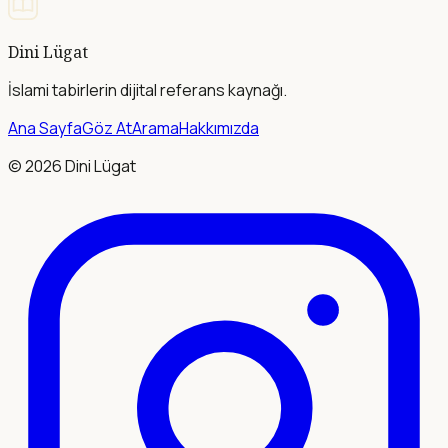
Dini Lügat
İslami tabirlerin dijital referans kaynağı.
Ana Sayfa
Göz At
Arama
Hakkımızda
©
2026
Dini Lügat