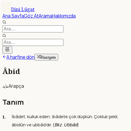
Dini Lügat
Ana Sayfa
Göz At
Arama
Hakkımızda
A harfine dön
Rastgele
Âbid
عابد
Arapça
Tanım
İbâdet, kulluk eden; ibâdete çok düşkün. Çokluk şekli,
âbidûn ve ubbâd’dır. (
Bkz. Ubbâd
)