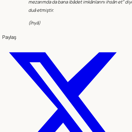
mezarımda da bana ibâdet imkânlarını ihsân et” diy
duâ etmiştir.
(
İhyâ
)
Paylaş