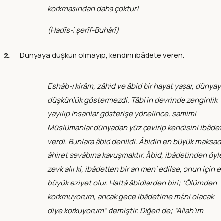
korkmasından daha çoktur!
(
Hadîs-i şerîf-Buhârî
)
Dünyaya düşkün olmayıp, kendini ibâdete veren.
Eshâb-ı kirâm, zâhid ve âbid bir hayat yaşar, dünya
düşkünlük göstermezdi. Tâbi‘în devrinde zenginlik
yayılıp insanlar gösterişe yönelince, samimi
Müslümanlar dünyadan yüz çevirip kendisini ibâde
verdi. Bunlara âbid denildi. Âbidin en büyük maksad
âhiret sevâbına kavuşmaktır. Âbid, ibâdetinden öyl
zevk alır ki, ibâdetten bir an men‘ edilse, onun için 
büyük eziyet olur. Hattâ âbidlerden biri; “Ölümden
korkmuyorum, ancak gece ibâdetime mâni olacak
diye korkuyorum” demiştir. Diğeri de; “Allah’ım