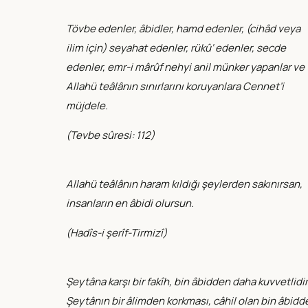
Tövbe edenler, âbidler, hamd edenler, (cihâd veya
ilim için) seyahat edenler, rükû‘ edenler, secde
edenler, emr-i mârûf nehyi anil münker yapanlar ve
Allahü teâlânın sınırlarını koruyanlara Cennet’i
müjdele.
(
Tevbe sûresi: 112
)
Allahü teâlânın haram kıldığı şeylerden sakınırsan,
insanların en âbidi olursun.
(
Hadîs-i şerîf-Tirmizî
)
Şeytâna karşı bir fakîh, bin âbidden daha kuvvetlidir
Şeytânın bir âlimden korkması, câhil olan bin âbidd