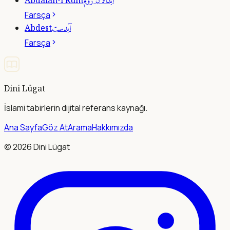
آبدالان روم
Abdalân-ı Rûm
Farsça
آبدست
Abdest
Farsça
Dini Lügat
İslami tabirlerin dijital referans kaynağı.
Ana Sayfa
Göz At
Arama
Hakkımızda
©
2026
Dini Lügat