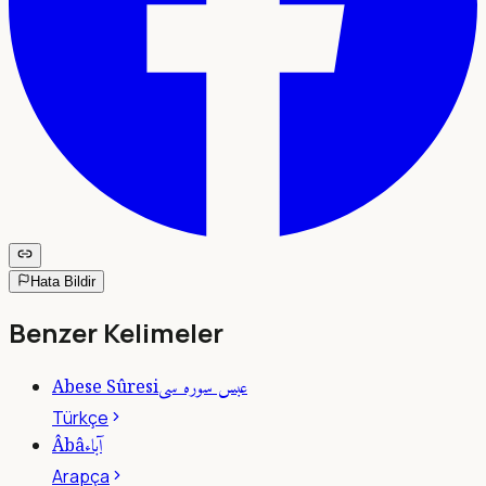
Hata Bildir
Benzer Kelimeler
عبس سوره سى
Abese Sûresi
Türkçe
آباء
Âbâ
Arapça