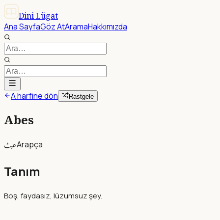
Dini Lügat
Ana Sayfa
Göz At
Arama
Hakkımızda
A harfine dön
Rastgele
Abes
عبث
Arapça
Tanım
Boş, faydasız, lüzumsuz şey.