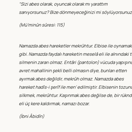
“Sizi abes olarak, oyuncak olarak mı yarattım
sanıyorsunuz? Bize dönmeyeceğinizi mi söylüyorsunuz
(
Mü’minûn sûresi: 115
)
Namazda abes hareketler mekrûhtur. Elbise ile oynamak
gibi. Namazda faydalı hareketin meselâ eli ile alnındaki t
silmenin zararı olmaz. Entâri (pantolon) vücuda yapışın
avret mahallinin şekli belli olmasın diye, bunları etten
ayırmak abes değildir, mekrûh olmaz. Namazda abes
hareket hadîs-i şerîf ile men‘ edilmiştir. Elbisenin tozun
silkmek, mekrûhtur. Kaşınmak abes değilse de, bir rüknd
eli üç kere kaldırmak, namazı bozar.
(
İbni Âbidîn
)