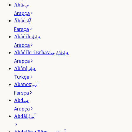
عباء
Abâ
Arapça
آباد
Âbâd
Farsça
عبادله
Abâdile
Arapça
عبادلۀ اربعه
Abâdile-i Erba‘a
Arapça
عبانى
Abânî
Türkçe
آبانوز
Abanoz
Farsça
عبد
Abd
Arapça
آبدال
Abdâl