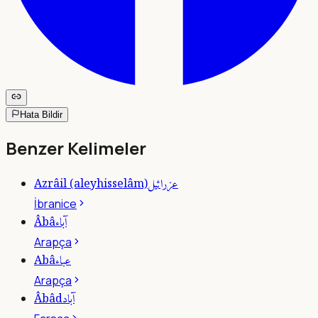
Hata Bildir
Benzer Kelimeler
عزرائيل
Azrâil (aleyhisselâm)
İbranice
آباء
Âbâ
Arapça
عباء
Abâ
Arapça
آباد
Âbâd