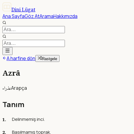
Dini Lügat
Ana Sayfa
Göz At
Arama
Hakkımızda
A harfine dön
Rastgele
Azrâ
عذراء
Arapça
Tanım
Delinmemiş inci.
Basılmamış toprak.