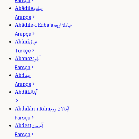
Farsça
عبادله
Abâdile
Arapça
عبادلۀ اربعه
Abâdile-i Erba‘a
Arapça
عبانى
Abânî
Türkçe
آبانوز
Abanoz
Farsça
عبد
Abd
Arapça
آبدال
Abdâl
آبدالان روم
Abdalân-ı Rûm
Farsça
آبدست
Abdest
Farsça