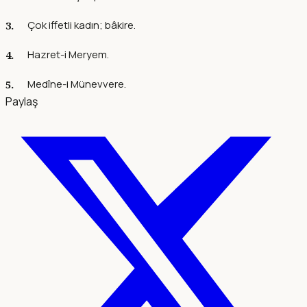
Çok iffetli kadın; bâkire.
Hazret-i Meryem.
Medîne-i Münevvere.
Paylaş