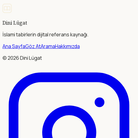
Dini Lügat
İslami tabirlerin dijital referans kaynağı.
Ana Sayfa
Göz At
Arama
Hakkımızda
©
2026
Dini Lügat