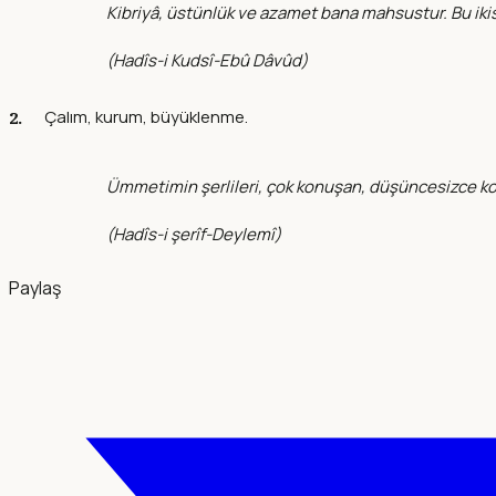
Kibriyâ, üstünlük ve azamet bana mahsustur. Bu iki
(
Hadîs-i Kudsî-Ebû Dâvûd
)
Çalım, kurum, büyüklenme.
Ümmetimin şerlileri, çok konuşan, düşüncesizce kon
(
Hadîs-i şerîf-Deylemî
)
Paylaş