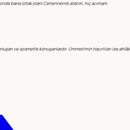
sinde bana ortak olanı Cehennem’e atarım, hiç acımam.
uşan ve azametle konuşanlardır. Ümmetimin hayırlıları ise ahlâkça