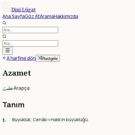
Dini Lügat
Ana Sayfa
Göz At
Arama
Hakkımızda
A harfine dön
Rastgele
Azamet
عظمت
Arapça
Tanım
Büyüklük; Cenâb-ı Hakk’ın büyüklüğü.