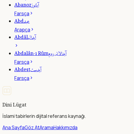
آبانوز
Abanoz
Farsça
عبد
Abd
Arapça
آبدال
Abdâl
آبدالان روم
Abdalân-ı Rûm
Farsça
آبدست
Abdest
Farsça
Dini Lügat
İslami tabirlerin dijital referans kaynağı.
Ana Sayfa
Göz At
Arama
Hakkımızda