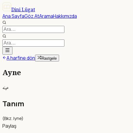
Dini Lügat
Ana Sayfa
Göz At
Arama
Hakkımızda
A harfine dön
Rastgele
Ayne
عينه
Tanım
(Bkz. Iyne)
Paylaş