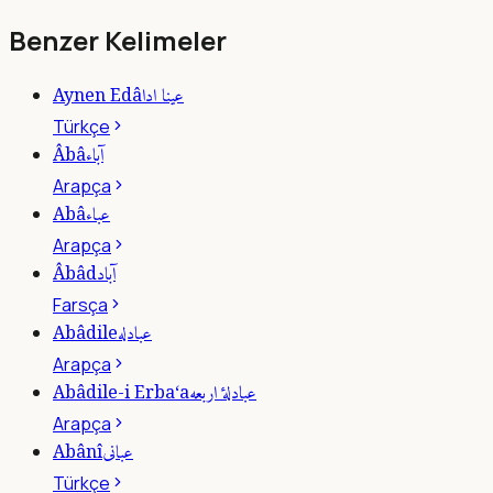
Benzer Kelimeler
عينا ادا
Aynen Edâ
Türkçe
آباء
Âbâ
Arapça
عباء
Abâ
Arapça
آباد
Âbâd
Farsça
عبادله
Abâdile
Arapça
عبادلۀ اربعه
Abâdile-i Erba‘a
Arapça
عبانى
Abânî
Türkçe