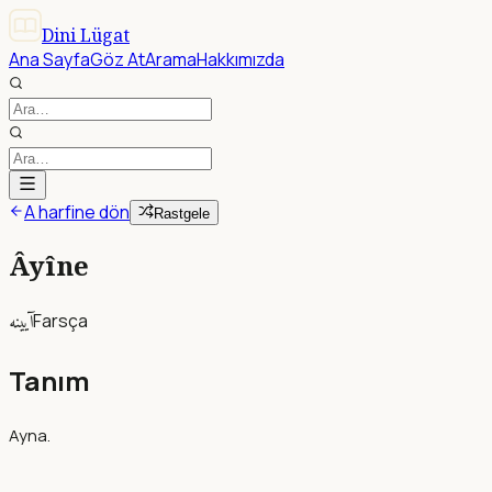
Dini Lügat
Ana Sayfa
Göz At
Arama
Hakkımızda
A harfine dön
Rastgele
Âyîne
آيينه
Farsça
Tanım
Ayna.