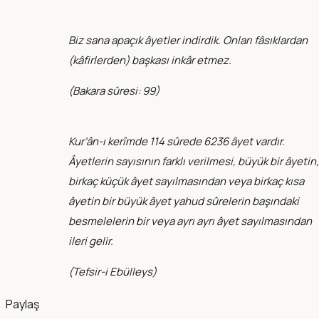
Biz sana apaçık âyetler indirdik. Onları fâsıklardan
(kâfirlerden) başkası inkâr etmez.
(
Bakara sûresi: 99
)
Kur’ân-ı kerîmde 114 sûrede 6236 âyet vardır.
Âyetlerin sayısının farklı verilmesi, büyük bir âyetin,
birkaç küçük âyet sayılmasından veya birkaç kısa
âyetin bir büyük âyet yahud sûrelerin başındaki
besmelelerin bir veya ayrı ayrı âyet sayılmasından
ileri gelir.
(
Tefsir-i Ebülleys
)
Paylaş