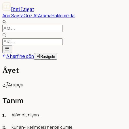
Dini Lügat
Ana Sayfa
Göz At
Arama
Hakkımızda
A harfine dön
Rastgele
Âyet
آيت
Arapça
Tanım
Alâmet, nişan.
Kur’ân-ı kerîmdeki her bir cümle.