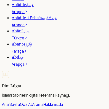
عبادله
Abâdile
Arapça
عبادلۀ اربعه
Abâdile-i Erba‘a
Arapça
عبانى
Abânî
Türkçe
آبانوز
Abanoz
Farsça
عبد
Abd
Arapça
Dini Lügat
İslami tabirlerin dijital referans kaynağı.
Ana Sayfa
Göz At
Arama
Hakkımızda