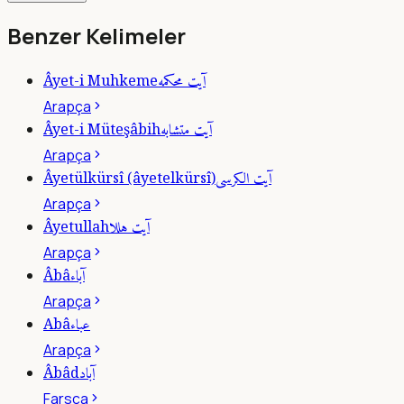
Benzer Kelimeler
آيت محكمه
Âyet-i Muhkeme
Arapça
آيت متشابه
Âyet-i Müteşâbih
Arapça
آيت الكرسى
Âyetülkürsî (âyetelkürsî)
Arapça
آيت هللا
Âyetullah
Arapça
آباء
Âbâ
Arapça
عباء
Abâ
Arapça
آباد
Âbâd
Farsça