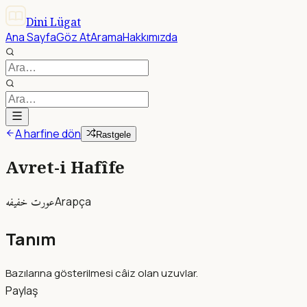
Dini Lügat
Ana Sayfa
Göz At
Arama
Hakkımızda
A harfine dön
Rastgele
Avret-i Hafîfe
عورت خفيفه
Arapça
Tanım
Bazılarına gösterilmesi câiz olan uzuvlar.
Paylaş