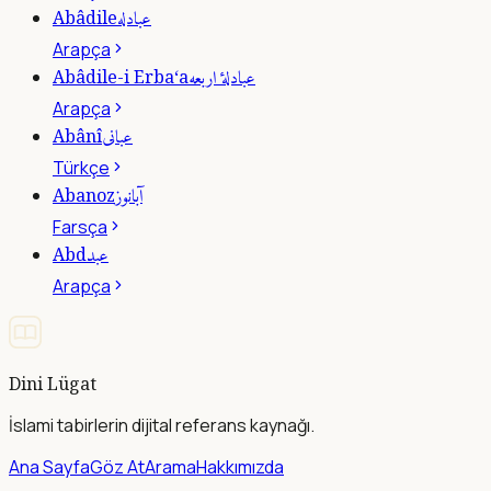
عبادله
Abâdile
Arapça
عبادلۀ اربعه
Abâdile-i Erba‘a
Arapça
عبانى
Abânî
Türkçe
آبانوز
Abanoz
Farsça
عبد
Abd
Arapça
Dini Lügat
İslami tabirlerin dijital referans kaynağı.
Ana Sayfa
Göz At
Arama
Hakkımızda