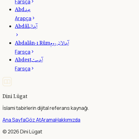
Farsça
عبد
Abd
Arapça
آبدال
Abdâl
آبدالان روم
Abdalân-ı Rûm
Farsça
آبدست
Abdest
Farsça
Dini Lügat
İslami tabirlerin dijital referans kaynağı.
Ana Sayfa
Göz At
Arama
Hakkımızda
©
2026
Dini Lügat