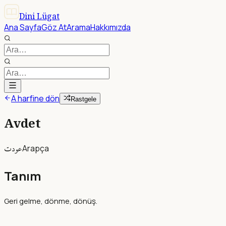
Dini Lügat
Ana Sayfa
Göz At
Arama
Hakkımızda
A harfine dön
Rastgele
Avdet
عودت
Arapça
Tanım
Geri gelme, dönme, dönüş.