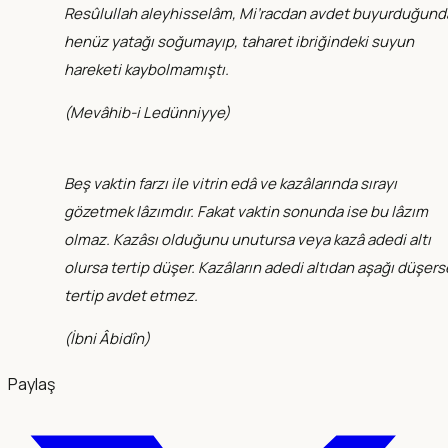
Resûlullah aleyhisselâm, Mi’racdan avdet buyurduğund
henüz yatağı soğumayıp, taharet ibriğindeki suyun
hareketi kaybolmamıştı.
(
Mevâhib-i Ledünniyye
)
Beş vaktin farzı ile vitrin edâ ve kazâlarında sırayı
gözetmek lâzımdır. Fakat vaktin sonunda ise bu lâzım
olmaz. Kazâsı olduğunu unutursa veya kazâ adedi altı
olursa tertip düşer. Kazâların adedi altıdan aşağı düşers
tertip avdet etmez.
(
İbni Âbidîn
)
Paylaş