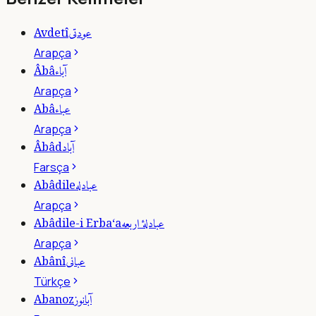
عودتى
Avdetî
Arapça
آباء
Âbâ
Arapça
عباء
Abâ
Arapça
آباد
Âbâd
Farsça
عبادله
Abâdile
Arapça
عبادلۀ اربعه
Abâdile-i Erba‘a
Arapça
عبانى
Abânî
Türkçe
آبانوز
Abanoz