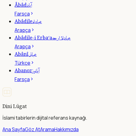
آباد
Âbâd
Farsça
عبادله
Abâdile
Arapça
عبادلۀ اربعه
Abâdile-i Erba‘a
Arapça
عبانى
Abânî
Türkçe
آبانوز
Abanoz
Farsça
Dini Lügat
İslami tabirlerin dijital referans kaynağı.
Ana Sayfa
Göz At
Arama
Hakkımızda