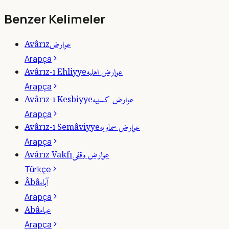
Benzer Kelimeler
عوارض
Avârız
Arapça
عوارض اهليه
Avârız-ı Ehliyye
Arapça
عوارض كسبيه
Avârız-ı Kesbiyye
Arapça
عوارض سماويه
Avârız-ı Semâviyye
Arapça
عوارض وقفى
Avârız Vakfı
Türkçe
آباء
Âbâ
Arapça
عباء
Abâ
Arapça