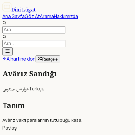
Dini Lügat
Ana Sayfa
Göz At
Arama
Hakkımızda
A harfine dön
Rastgele
Avârız Sandığı
عوارض صنديغى
Türkçe
Tanım
Avârız vakfı paralarının tutulduğu kasa.
Paylaş