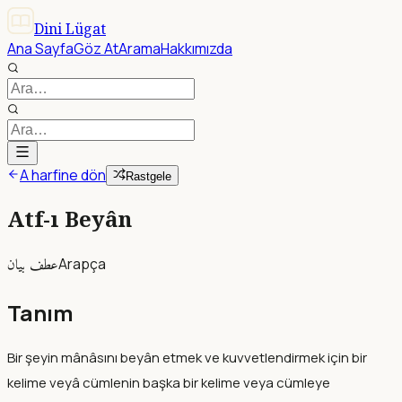
Dini Lügat
Ana Sayfa
Göz At
Arama
Hakkımızda
A harfine dön
Rastgele
Atf-ı Beyân
عطف بيان
Arapça
Tanım
Bir şeyin mânâsını beyân etmek ve kuvvetlendirmek için bir
kelime veyâ cümlenin başka bir kelime veya cümleye