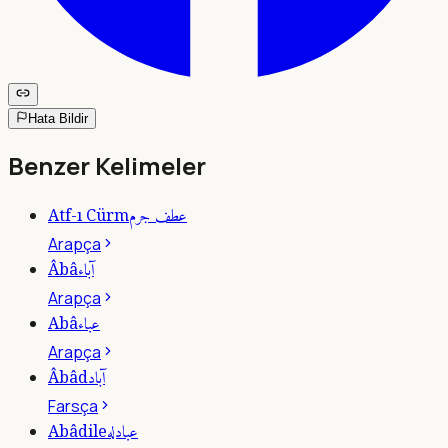
Hata Bildir
Benzer Kelimeler
عطف جرم
Atf-ı Cürm
Arapça
آباء
Âbâ
Arapça
عباء
Abâ
Arapça
آباد
Âbâd
Farsça
عبادله
Abâdile