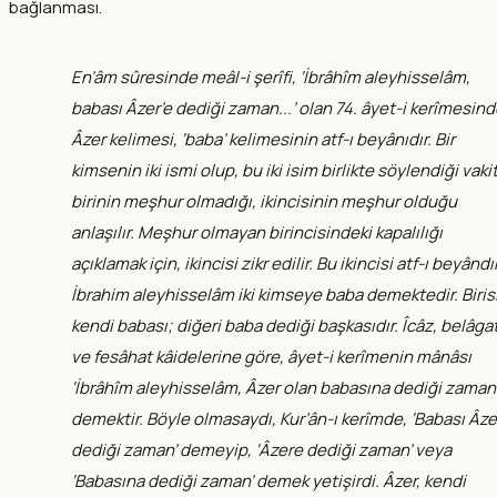
bağlanması.
En’âm sûresinde meâl-i şerîfi, ‘İbrâhîm aleyhisselâm,
babası Âzer’e dediği zaman...’ olan 74. âyet-i kerîmesin
Âzer kelimesi, ‘baba’ kelimesinin atf-ı beyânıdır. Bir
kimsenin iki ismi olup, bu iki isim birlikte söylendiği vakit
birinin meşhur olmadığı, ikincisinin meşhur olduğu
anlaşılır. Meşhur olmayan birincisindeki kapalılığı
açıklamak için, ikincisi zikr edilir. Bu ikincisi atf-ı beyândır
İbrahim aleyhisselâm iki kimseye baba demektedir. Biris
kendi babası; diğeri baba dediği başkasıdır. Îcâz, belâga
ve fesâhat kâidelerine göre, âyet-i kerîmenin mânâsı
‘İbrâhîm aleyhisselâm, Âzer olan babasına dediği zaman
demektir. Böyle olmasaydı, Kur’ân-ı kerîmde, ‘Babası Âz
dediği zaman’ demeyip, ‘Âzere dediği zaman’ veya
‘Babasına dediği zaman’ demek yetişirdi. Âzer, kendi