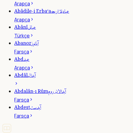
Arapça
عبادلۀ اربعه
Abâdile-i Erba‘a
Arapça
عبانى
Abânî
Türkçe
آبانوز
Abanoz
Farsça
عبد
Abd
Arapça
آبدال
Abdâl
آبدالان روم
Abdalân-ı Rûm
Farsça
آبدست
Abdest
Farsça