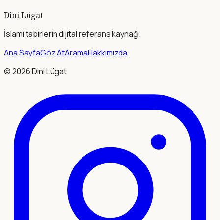
Dini Lügat
İslami tabirlerin dijital referans kaynağı.
Ana Sayfa
Göz At
Arama
Hakkımızda
©
2026
Dini Lügat