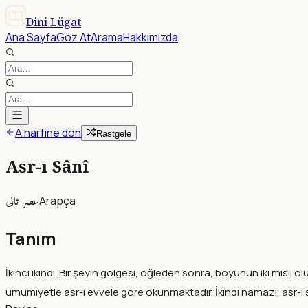
Dini Lügat
Ana Sayfa
Göz At
Arama
Hakkımızda
A harfine dön
Rastgele
Asr-ı Sânî
عصر ثانى
Arapça
Tanım
İkinci ikindi. Bir şeyin gölgesi, öğleden sonra, boyunun iki misl
umumiyetle asr-ı evvele göre okunmaktadır. İkindi namazı, asr-ı sâ