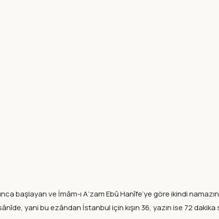
i olunca başlayan ve İmâm-ı A‘zam Ebû Hanîfe’ye göre ikindi namazı
nîde, yani bu ezândan İstanbul için kışın 36, yazın ise 72 dakika so