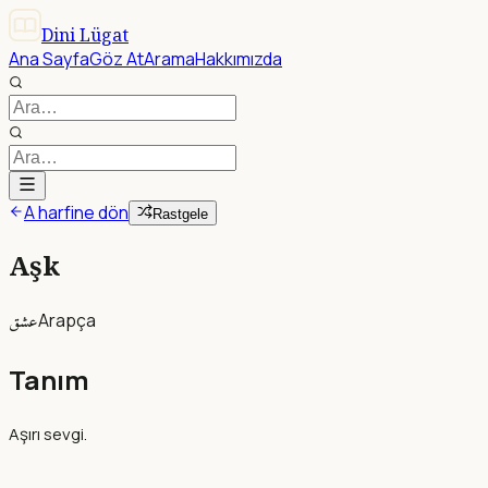
Dini Lügat
Ana Sayfa
Göz At
Arama
Hakkımızda
A harfine dön
Rastgele
Aşk
عشق
Arapça
Tanım
Aşırı sevgi.