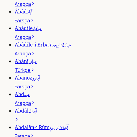
Arapça
آباد
Âbâd
Farsça
عبادله
Abâdile
Arapça
عبادلۀ اربعه
Abâdile-i Erba‘a
Arapça
عبانى
Abânî
Türkçe
آبانوز
Abanoz
Farsça
عبد
Abd
Arapça
آبدال
Abdâl
آبدالان روم
Abdalân-ı Rûm
Farsça