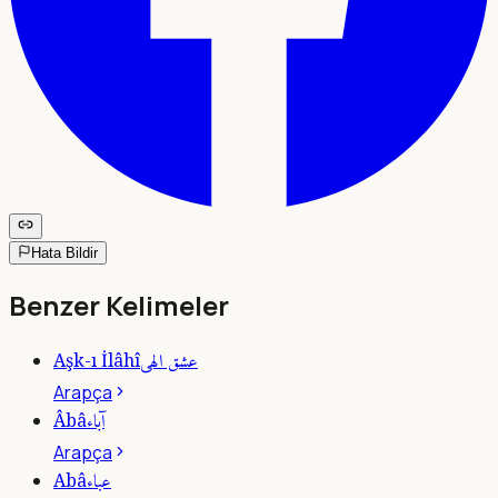
Hata Bildir
Benzer Kelimeler
عشق الهى
Aşk-ı İlâhî
Arapça
آباء
Âbâ
Arapça
عباء
Abâ