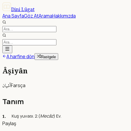
Dini Lügat
Ana Sayfa
Göz At
Arama
Hakkımızda
A harfine dön
Rastgele
Âşiyân
آشيان
Farsça
Tanım
Kuş yuvası. 2.(
Mecâz
) Ev.
Paylaş