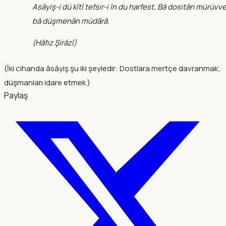
Asâyiş-i dü kîtî tefsir-i în du harfest, Bâ dositân mürüvve
bâ düşmenân müdârâ.
(
Hâfız Şirâzî
)
(İki cihanda âsâyiş şu iki şeyledir: Dostlara mertçe davranmak;
düşmanları idare etmek.)
Paylaş