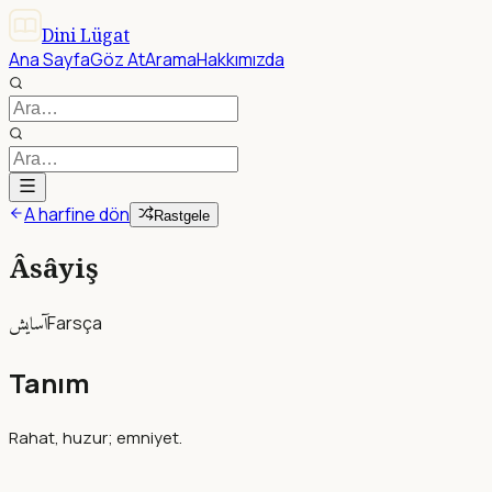
Dini Lügat
Ana Sayfa
Göz At
Arama
Hakkımızda
A harfine dön
Rastgele
Âsâyiş
آسايش
Farsça
Tanım
Rahat, huzur; emniyet.