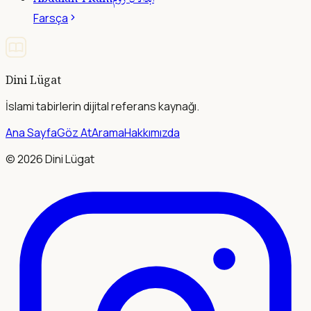
Farsça
Dini Lügat
İslami tabirlerin dijital referans kaynağı.
Ana Sayfa
Göz At
Arama
Hakkımızda
©
2026
Dini Lügat