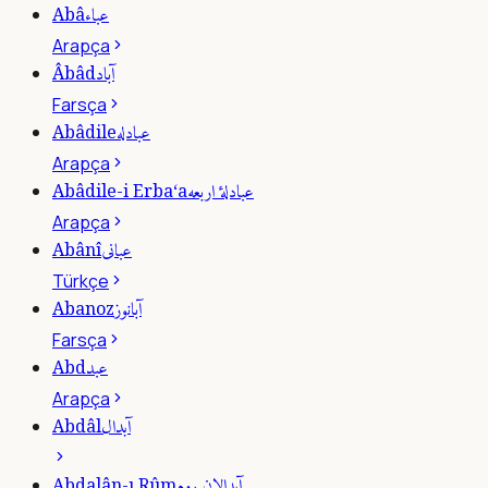
عباء
Abâ
Arapça
آباد
Âbâd
Farsça
عبادله
Abâdile
Arapça
عبادلۀ اربعه
Abâdile-i Erba‘a
Arapça
عبانى
Abânî
Türkçe
آبانوز
Abanoz
Farsça
عبد
Abd
Arapça
آبدال
Abdâl
آبدالان روم
Abdalân-ı Rûm