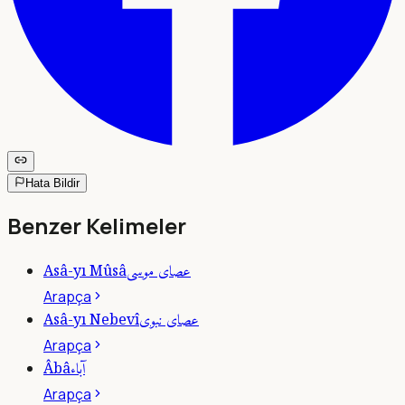
Hata Bildir
Benzer Kelimeler
عصاى موسى
Asâ-yı Mûsâ
Arapça
عصاى نبوى
Asâ-yı Nebevî
Arapça
آباء
Âbâ
Arapça