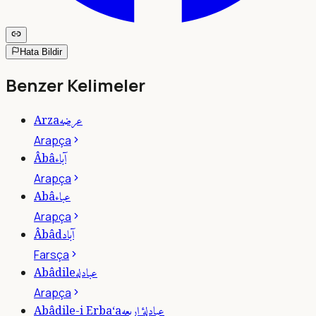
Hata Bildir
Benzer Kelimeler
عرضه
Arza
Arapça
آباء
Âbâ
Arapça
عباء
Abâ
Arapça
آباد
Âbâd
Farsça
عبادله
Abâdile
Arapça
عبادلۀ اربعه
Abâdile-i Erba‘a