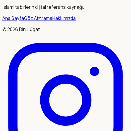
İslami tabirlerin dijital referans kaynağı.
Ana Sayfa
Göz At
Arama
Hakkımızda
©
2026
Dini Lügat