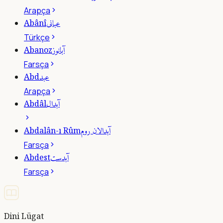
Arapça
عبانى
Abânî
Türkçe
آبانوز
Abanoz
Farsça
عبد
Abd
Arapça
آبدال
Abdâl
آبدالان روم
Abdalân-ı Rûm
Farsça
آبدست
Abdest
Farsça
Dini Lügat