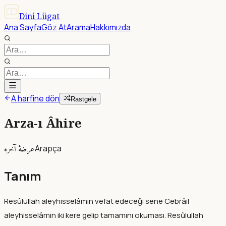
Dini Lügat
Ana Sayfa
Göz At
Arama
Hakkımızda
A harfine dön
Rastgele
Arza-ı Âhire
عرضۀ آخره
Arapça
Tanım
Resûlullah aleyhisselâmın vefat edeceği sene Cebrâil
aleyhisselâmın iki kere gelip tamamını okuması. Resûlullah