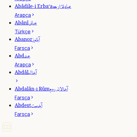
عبادلۀ اربعه
Abâdile-i Erba‘a
Arapça
عبانى
Abânî
Türkçe
آبانوز
Abanoz
Farsça
عبد
Abd
Arapça
آبدال
Abdâl
آبدالان روم
Abdalân-ı Rûm
Farsça
آبدست
Abdest
Farsça