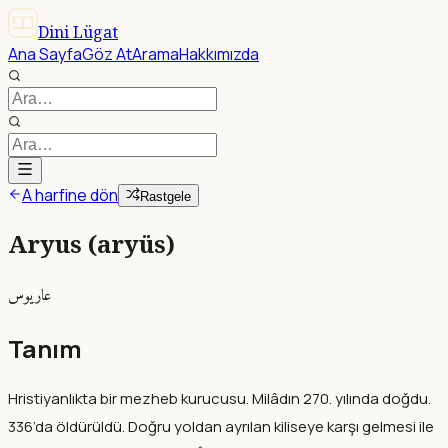
Dini Lügat
Ana Sayfa
Göz At
Arama
Hakkımızda
A harfine dön
Rastgele
Aryus (aryüs)
عاريوس
Tanım
Hristiyanlıkta bir mezheb kurucusu. Milâdın 270. yılında doğdu.
336’da öldürüldü. Doğru yoldan ayrılan kiliseye karşı gelmesi ile