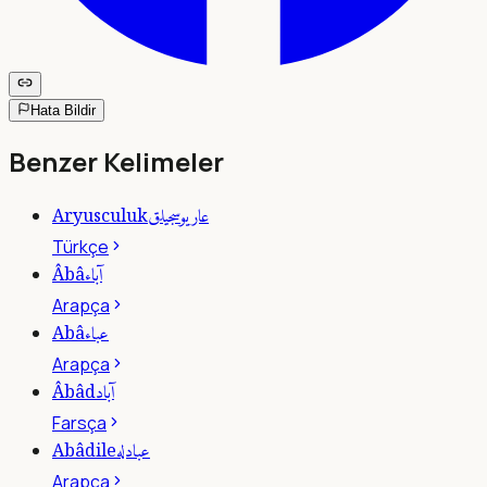
Hata Bildir
Benzer Kelimeler
عاريوسجيلق
Aryusculuk
Türkçe
آباء
Âbâ
Arapça
عباء
Abâ
Arapça
آباد
Âbâd
Farsça
عبادله
Abâdile
Arapça