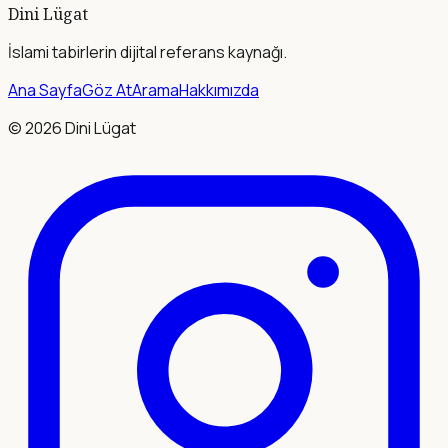
Dini Lügat
İslami tabirlerin dijital referans kaynağı.
Ana Sayfa
Göz At
Arama
Hakkımızda
©
2026
Dini Lügat