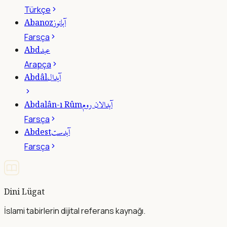
Türkçe
آبانوز
Abanoz
Farsça
عبد
Abd
Arapça
آبدال
Abdâl
آبدالان روم
Abdalân-ı Rûm
Farsça
آبدست
Abdest
Farsça
Dini Lügat
İslami tabirlerin dijital referans kaynağı.