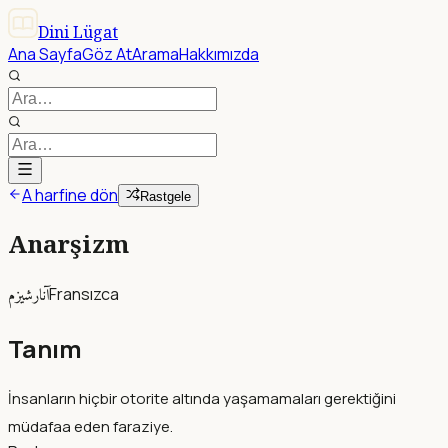
Dini Lügat
Ana Sayfa
Göz At
Arama
Hakkımızda
A harfine dön
Rastgele
Anarşizm
آنارشيزم
Fransızca
Tanım
İnsanların hiçbir otorite altında yaşamamaları gerektiğini
müdafaa eden faraziye.