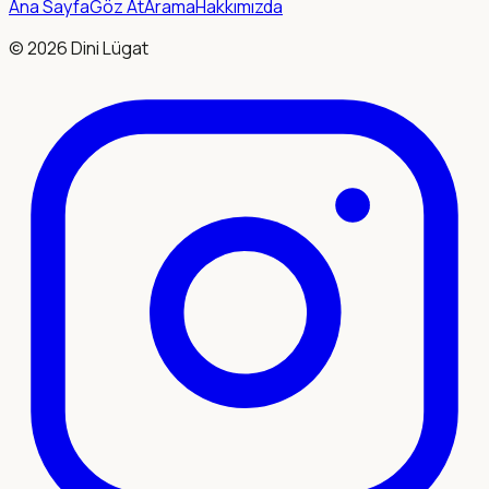
Ana Sayfa
Göz At
Arama
Hakkımızda
©
2026
Dini Lügat