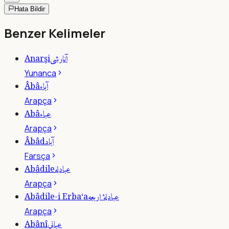
Hata Bildir
Benzer Kelimeler
آنارشى
Anarşi
Yunanca
آباء
Âbâ
Arapça
عباء
Abâ
Arapça
آباد
Âbâd
Farsça
عبادله
Abâdile
Arapça
عبادلۀ اربعه
Abâdile-i Erba‘a
Arapça
عبانى
Abânî