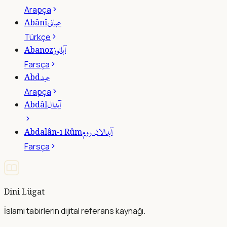
Arapça
عبانى
Abânî
Türkçe
آبانوز
Abanoz
Farsça
عبد
Abd
Arapça
آبدال
Abdâl
آبدالان روم
Abdalân-ı Rûm
Farsça
Dini Lügat
İslami tabirlerin dijital referans kaynağı.