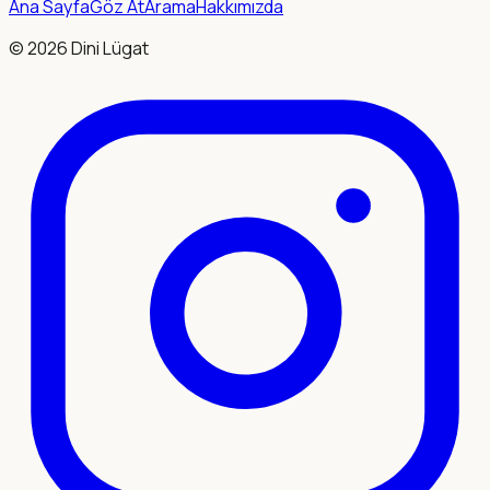
Ana Sayfa
Göz At
Arama
Hakkımızda
©
2026
Dini Lügat