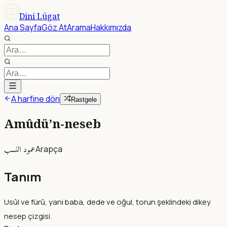
Dini Lügat
Ana Sayfa
Göz At
Arama
Hakkımızda
A harfine dön
Rastgele
Amûdü’n-neseb
عمود النسب
Arapça
Tanım
Usûl ve fürû, yani baba, dede ve oğul, torun şeklindeki dikey
nesep çizgisi.