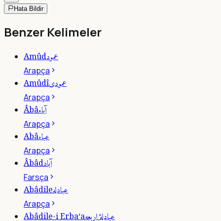
Hata Bildir
Benzer Kelimeler
عمود
Amûd
Arapça
عمودى
Amûdî
Arapça
آباء
Âbâ
Arapça
عباء
Abâ
Arapça
آباد
Âbâd
Farsça
عبادله
Abâdile
Arapça
عبادلۀ اربعه
Abâdile-i Erba‘a