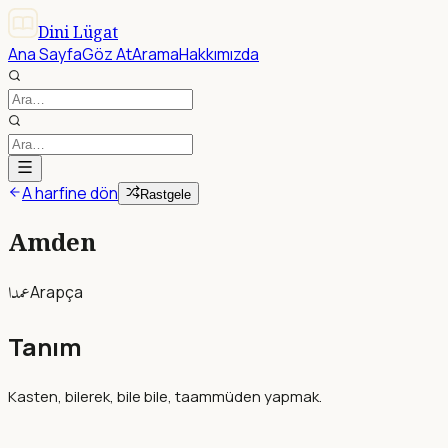
Dini Lügat
Ana Sayfa
Göz At
Arama
Hakkımızda
A harfine dön
Rastgele
Amden
عمدا
Arapça
Tanım
Kasten, bilerek, bile bile, taammüden yapmak.