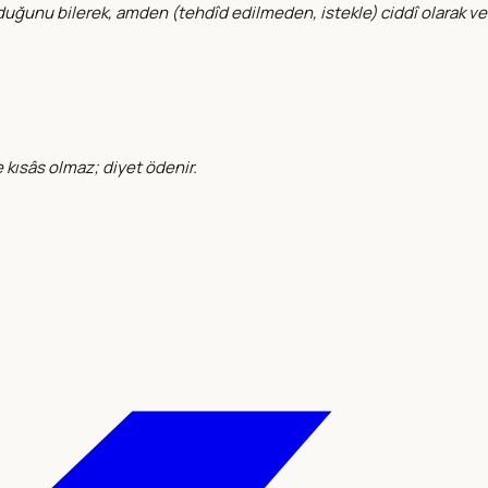
 olduğunu bilerek, amden (tehdîd edilmeden, istekle) ciddî olarak v
e kısâs olmaz; diyet ödenir.