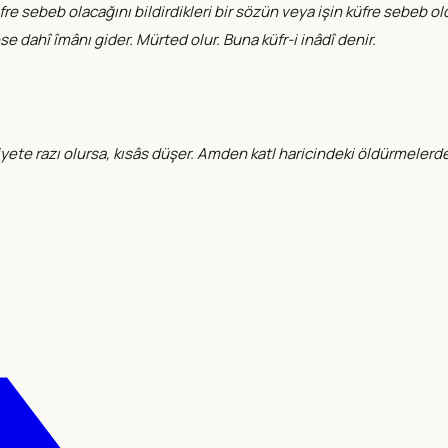
üfre sebeb olacağını bildirdikleri bir sözün veya işin küfre sebeb
 dahî îmânı gider. Mürted olur. Buna küfr-i inâdî denir.
diyete razı olursa, kısâs düşer. Amden katl haricindeki öldürmelerd