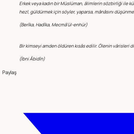
Erkek veya kadın bir Müslüman, âlimlerin sözbirliği ile k
hezl, güldürmek için söyler, yaparsa, mânâsını düşünmese
(
Berîka, Hadîka, Mecmâ‘ül-enhür
)
Bir kimseyi amden öldüren kısâs edilir. Ölenin vârisleri 
(
İbni Âbidîn
)
Paylaş