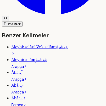
Hata Bildir
Benzer Kelimeler
عليه الصالة
Aleyhissalâtü Ve’s-selâm
عليه السالم
Aleyhisselâm
Arapça
آباء
Âbâ
Arapça
عباء
Abâ
Arapça
آباد
Âbâd
Farsça