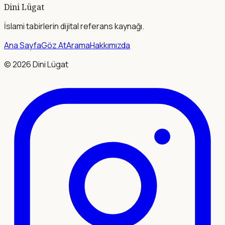
Dini Lügat
İslami tabirlerin dijital referans kaynağı.
Ana Sayfa
Göz At
Arama
Hakkımızda
©
2026
Dini Lügat