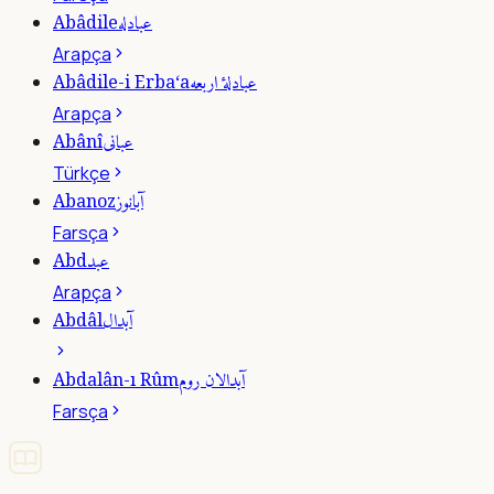
عبادله
Abâdile
Arapça
عبادلۀ اربعه
Abâdile-i Erba‘a
Arapça
عبانى
Abânî
Türkçe
آبانوز
Abanoz
Farsça
عبد
Abd
Arapça
آبدال
Abdâl
آبدالان روم
Abdalân-ı Rûm
Farsça