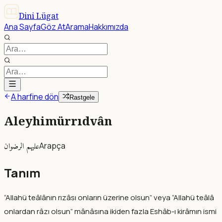
Dini Lügat
Ana Sayfa
Göz At
Arama
Hakkımızda
A harfine dön
Rastgele
Aleyhimürrıdvân
عليهم الرضوان
Arapça
Tanım
“Allahü teâlânın rızâsı onların üzerine olsun” veya “Allahü teâlâ
onlardan râzı olsun” mânâsına ikiden fazla Eshâb-ı kirâmın ismi