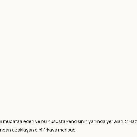
iğini müdafaa eden ve bu hususta kendisinin yanında yer alan. 2.Hazr
dından uzaklaşan dinî fırkaya mensub.