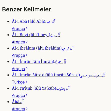
Benzer Kelimeler
آل عباء
Âl-i Abâ (âlü Abâ)
Arapça
آل بيت
Âl-i Beyt (âlü’l-beyt)
Arapça
آل ابراهيم
Âl-i İbrâhim (âlü İbrâhîm)
Arapça
آل عمران
Âl-i İmrân (âlü İmrân)
Arapça
آل عمران سوره سى
Âl-i İmrân Sûresi (âlü İmrân Sûresi)
Türkçe
آل يعقوب
Âl-i Ya‘kub (âlü Ya‘kûb)
Arapça
آباء
Âbâ
Arapça