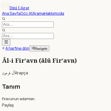
Dini Lügat
Ana Sayfa
Göz At
Arama
Hakkımızda
A harfine dön
Rastgele
Âl-i Fir‘avn (âlü Fir‘avn)
آل فرعون
Arapça
Tanım
Firavunun adamları.
Paylaş