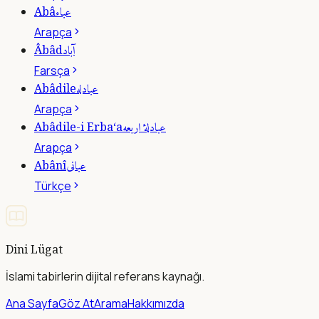
عباء
Abâ
Arapça
آباد
Âbâd
Farsça
عبادله
Abâdile
Arapça
عبادلۀ اربعه
Abâdile-i Erba‘a
Arapça
عبانى
Abânî
Türkçe
Dini Lügat
İslami tabirlerin dijital referans kaynağı.
Ana Sayfa
Göz At
Arama
Hakkımızda