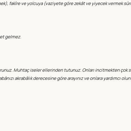
), fakîre ve yolcuya (vaziyete göre zekât ve yiyecek vermek sûreti
met gelmez.
ı sorunuz. Muhtaç iseler ellerinden tutunuz. Onları incitmekten ço
rabânızı akrabâlık derecesine göre arayınız ve onlara yardımcı olu