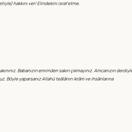
yle) hakkını ver! Elindekini israf etme.
k sakınınız. Babanızın emrinden sakın çıkmayınız. Amcanızın derdiyl
nuz. Böyle yaparsanız Allahü teâlânın ikrâm ve ihsânlarına