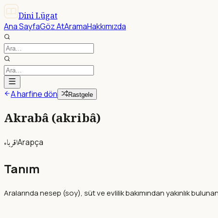
Dini Lügat
Ana Sayfa
Göz At
Arama
Hakkımızda
A harfine dön
Rastgele
Akrabâ (akribâ)
اقرباء
Arapça
Tanım
Aralarında nesep (soy), süt ve evlilik bakımından yakınlık bulunanl