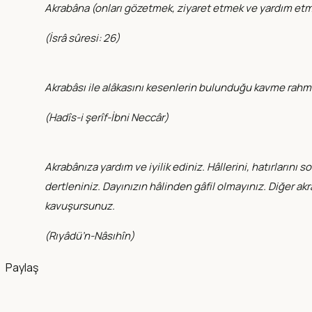
Akrabâna (onları gözetmek, ziyaret etmek ve yardım etmek
(
İsrâ sûresi: 26
)
Akrabâsı ile alâkasını kesenlerin bulunduğu kavme rah
(
Hadîs-i şerîf-İbni Neccâr
)
Akrabânıza yardım ve iyilik ediniz. Hâllerini, hatırların
dertleniniz. Dayınızın hâlinden gâfil olmayınız. Diğer ak
kavuşursunuz.
(
Rıyâdü’n-Nâsıhîn
)
Paylaş