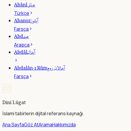
عبانى
Abânî
Türkçe
آبانوز
Abanoz
Farsça
عبد
Abd
Arapça
آبدال
Abdâl
آبدالان روم
Abdalân-ı Rûm
Farsça
Dini Lügat
İslami tabirlerin dijital referans kaynağı.
Ana Sayfa
Göz At
Arama
Hakkımızda