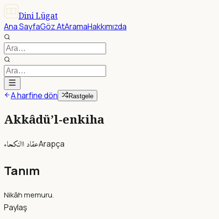
Dini Lügat
Ana Sayfa
Göz At
Arama
Hakkımızda
A harfine dön
Rastgele
Akkâdü’l-enkiha
عقاد االنكحاء
Arapça
Tanım
Nikâh memuru.
Paylaş