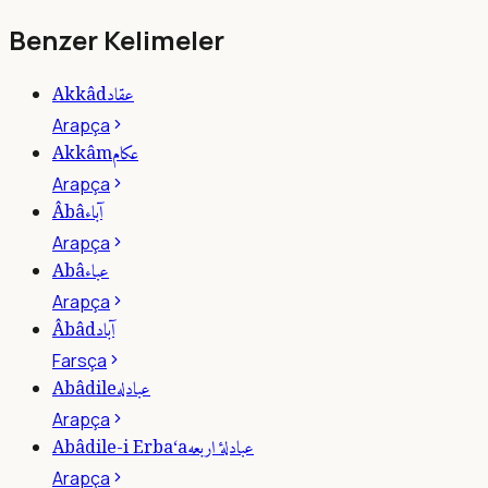
Benzer Kelimeler
عقاد
Akkâd
Arapça
عكام
Akkâm
Arapça
آباء
Âbâ
Arapça
عباء
Abâ
Arapça
آباد
Âbâd
Farsça
عبادله
Abâdile
Arapça
عبادلۀ اربعه
Abâdile-i Erba‘a
Arapça