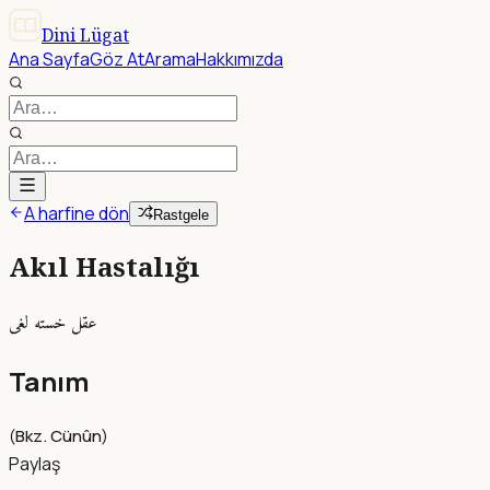
Dini Lügat
Ana Sayfa
Göz At
Arama
Hakkımızda
A harfine dön
Rastgele
Akıl Hastalığı
عقل خسته لغى
Tanım
(
Bkz. Cünûn
)
Paylaş