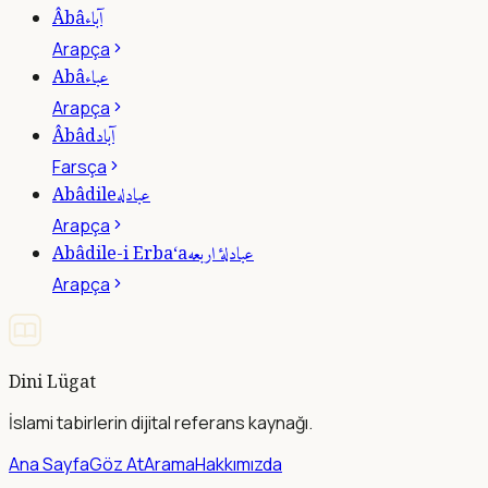
آباء
Âbâ
Arapça
عباء
Abâ
Arapça
آباد
Âbâd
Farsça
عبادله
Abâdile
Arapça
عبادلۀ اربعه
Abâdile-i Erba‘a
Arapça
Dini Lügat
İslami tabirlerin dijital referans kaynağı.
Ana Sayfa
Göz At
Arama
Hakkımızda