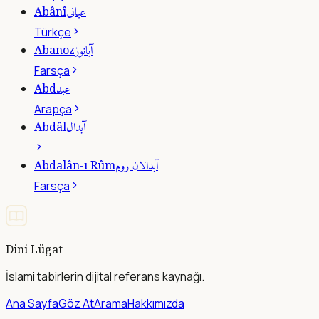
عبانى
Abânî
Türkçe
آبانوز
Abanoz
Farsça
عبد
Abd
Arapça
آبدال
Abdâl
آبدالان روم
Abdalân-ı Rûm
Farsça
Dini Lügat
İslami tabirlerin dijital referans kaynağı.
Ana Sayfa
Göz At
Arama
Hakkımızda