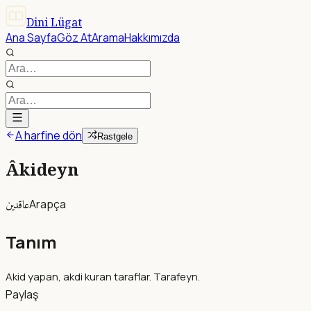
Dini Lügat
Ana Sayfa
Göz At
Arama
Hakkımızda
A harfine dön
Rastgele
Âkideyn
عاقدين
Arapça
Tanım
Akid yapan, akdi kuran taraflar. Tarafeyn.
Paylaş