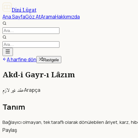
Dini Lügat
Ana Sayfa
Göz At
Arama
Hakkımızda
A harfine dön
Rastgele
Akd-i Gayr-ı Lâzım
عقد غير لازم
Arapça
Tanım
Bağlayıcı olmayan, tek taraflı olarak dönülebilen âriyet, karz, hibe
Paylaş